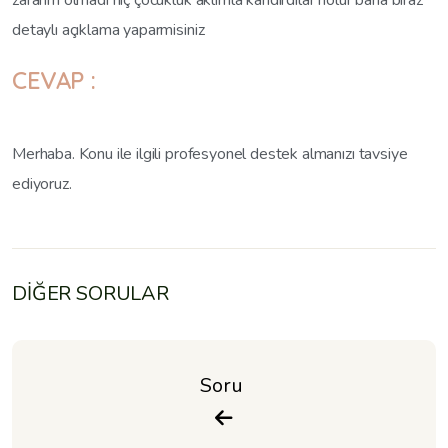
zararim olmadı hiç çocukluk aklımla kandırdılar nolur bana biraz
detaylı açıklama yaparmisiniz
CEVAP :
Merhaba. Konu ile ilgili profesyonel destek almanızı tavsiye
ediyoruz.
DİĞER SORULAR
Soru 