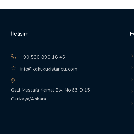
İletişim
F
+90 530 890 18 46
info@kghukukistanbul.com
Gazi Mustafa Kemal Blv. No:63 D:15
Çankaya/Ankara