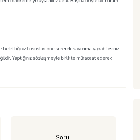
em mahkeme yoluyla alırız dedi. Başına böyle bir durum
belirttiğiniz hususları öne sürerek savunma yapabilirsiniz.
ildir. Yaptığınız sözleşmeyle birlikte müracaat ederek
Soru 