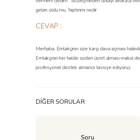
vermem dedim . Sözleşmeden dolayı avukata veric
gelen oldu mu. Yaptırımı nedir
CEVAP :
Merhaba. Emlakçının size karşı dava açması halinde 
Emlakçının her halde sizden ücret alması makul değ
profesyonel destek almanızı tavsiye ediyoruz.
DİĞER SORULAR
Soru 