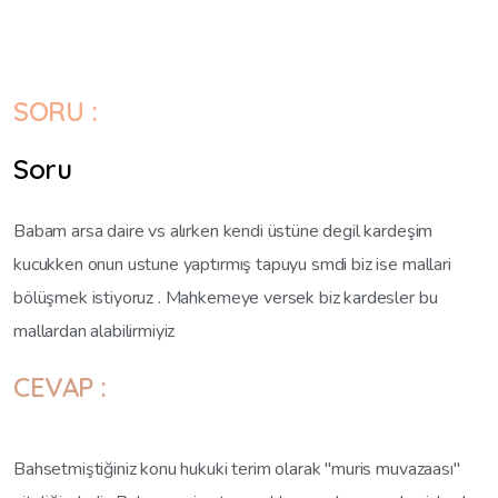
SORU :
Soru
Babam arsa daire vs alırken kendi üstüne degil kardeşim
kucukken onun ustune yaptırmış tapuyu smdi biz ise mallari
bölüşmek istiyoruz . Mahkemeye versek biz kardesler bu
mallardan alabilirmiyiz
CEVAP :
Bahsetmiştiğiniz konu hukuki terim olarak "muris muvazaası"