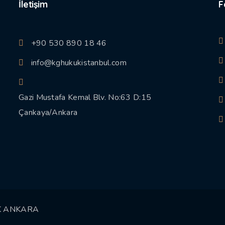
İletişim
F
+90 530 890 18 46
info@kghukukistanbul.com
Gazi Mustafa Kemal Blv. No:63 D:15
Çankaya/Ankara
K ANKARA