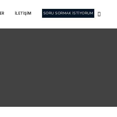
SORU SORMAK İSTİYORUM
ER
İLETİŞİM