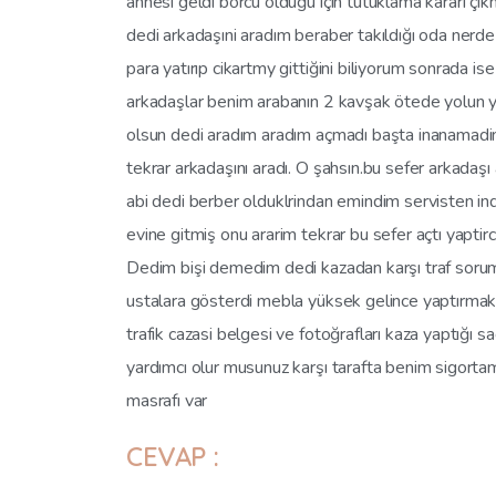
annesi geldi borcu olduğu için tutuklama kararı ç
dedi arkadaşıni aradım beraber takıldığı oda nerd
para yatırıp cikartmy gittiğini biliyorum sonrada 
arkadaşlar benim arabanın 2 kavşak ötede yolun ya
olsun dedi aradım aradım açmadı başta inanamadim 
tekrar arkadaşını aradı. O şahsın.bu sefer arkadaş
abi dedi berber olduklrindan emindim servisten ind
evine gitmiş onu ararim tekrar bu sefer açtı yap
Dedim bişi demedim dedi kazadan karşı traf soruml
ustalara gösterdi mebla yüksek gelince yaptırmakt
trafik cazasi belgesi ve fotoğrafları kaza yaptığı sa
yardımcı olur musunuz karşı tarafta benim sigorta
masrafı var
CEVAP :