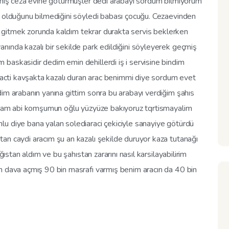
ıkmış ceza evine götürmüşler dedi arabayı sordum bilmiyorum
e olduğunu bilmediğini söyledi babası çocuğu. Cezaevinden
ise gitmek zorunda kaldım tekrar durakta servis beklerken
nında kazalı bir sekilde park edildiğini söyleyerek geçmiş
baskasidir dedim emin dehillerdi iş i servisine bindim
ı acti kavşakta kazalı duran arac benimmi diye sordum evet
im arabanın yanına gittim sonra bu arabayı verdiğim şahıs
tircam abi komşumun oğlu yüzyüze bakıyoruz tqrtismayalim
u diye bana yalan solediaraci çekiciyle sanayiye götürdü
an caydi aracım şu an kazalı şekilde duruyor kaza tutanağı
ğıstan aldım ve bu şahıstan zararını nasıl karsilayabilirim
m dava açmış 90 bin masrafı varmış benim aracın da 40 bin