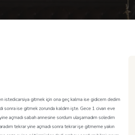
n istedicarsiya gitmek için ona geç kalma ise gidicem dedim
 sonra ise gitmek zorunda kaldım işte. Gece 1 civarı eve
m yine açmadı sabah annesine sordum ulaşamadım soledim
radım tekrar yine açmadı sonra tekrar işe gitmeme yakın