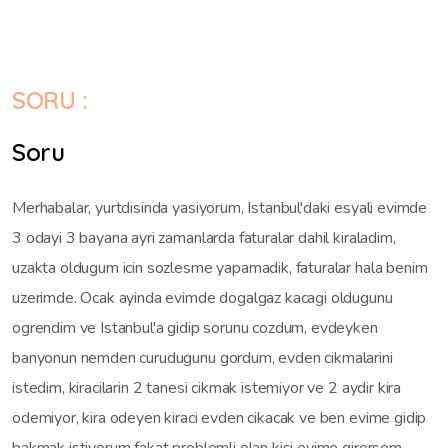
SORU :
Soru
Merhabalar, yurtdisinda yasiyorum, Istanbul'daki esyali evimde
3 odayi 3 bayana ayri zamanlarda faturalar dahil kiraladim,
uzakta oldugum icin sozlesme yapamadik, faturalar hala benim
uzerimde. Ocak ayinda evimde dogalgaz kacagi oldugunu
ogrendim ve Istanbul'a gidip sorunu cozdum, evdeyken
banyonun nemden curudugunu gordum, evden cikmalarini
istedim, kiracilarin 2 tanesi cikmak istemiyor ve 2 aydir kira
odemiyor, kira odeyen kiraci evden cikacak ve ben evime gidip