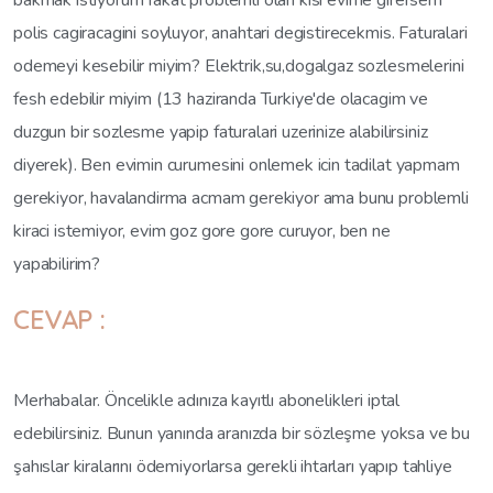
bakmak istiyorum fakat problemli olan kisi evime girersem
polis cagiracagini soyluyor, anahtari degistirecekmis. Faturalari
odemeyi kesebilir miyim? Elektrik,su,dogalgaz sozlesmelerini
fesh edebilir miyim (13 haziranda Turkiye'de olacagim ve
duzgun bir sozlesme yapip faturalari uzerinize alabilirsiniz
diyerek). Ben evimin curumesini onlemek icin tadilat yapmam
gerekiyor, havalandirma acmam gerekiyor ama bunu problemli
kiraci istemiyor, evim goz gore gore curuyor, ben ne
yapabilirim?
CEVAP :
Merhabalar. Öncelikle adınıza kayıtlı abonelikleri iptal
edebilirsiniz. Bunun yanında aranızda bir sözleşme yoksa ve bu
şahıslar kiralarını ödemiyorlarsa gerekli ihtarları yapıp tahliye