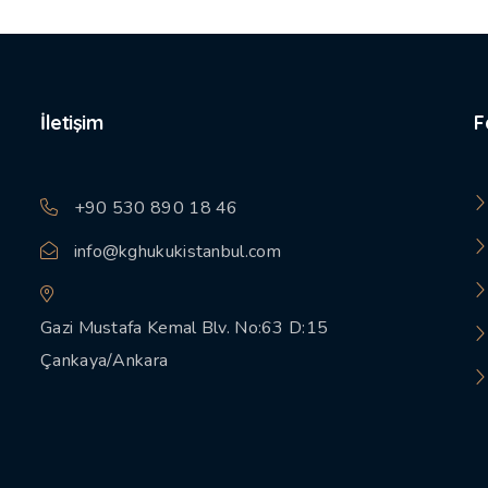
İletişim
F
+90 530 890 18 46
info@kghukukistanbul.com
Gazi Mustafa Kemal Blv. No:63 D:15
Çankaya/Ankara