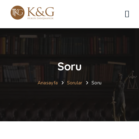
Soru
Anasayfa
Sorular
Soru