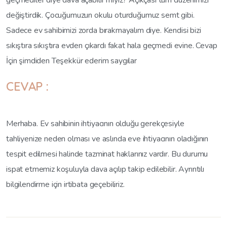
geçmediler diye dava açabilir miyiz? Açıkçası tüm düzenimizi
değiştirdik. Çocuğumuzun okulu oturduğumuz semt gibi.
Sadece ev sahibimizi zorda bırakmayalım diye. Kendisi bizi
sıkıştıra sıkıştıra evden çıkardı fakat hala geçmedi evine. Cevap
İçin şimdiden Teşekkür ederim saygılar
CEVAP :
Merhaba. Ev sahibinin ihtiyacının olduğu gerekçesiyle
tahliyenize neden olması ve aslında eve ihtiyacının oladığının
tespit edilmesi halinde tazminat haklarınız vardır. Bu durumu
ispat etmemiz koşuluyla dava açılıp takip edilebilir. Ayrıntılı
bilgilendirme için irtibata geçebiliriz.