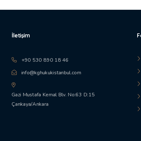
İletişim
F
+90 530 890 18 46
info@kghukukistanbul.com
Gazi Mustafa Kemal Blv. No:63 D:15
Çankaya/Ankara