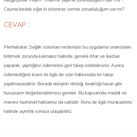
vazgeçebilir miyim? Ödeme yapma zorunluluğum olur mu ?
Cayma bedeli eğer ki istenirse verme zorunluluğum var mı?
CEVAP :
Merhabalar. Sağlık sorunları nedeniyle bu uygulama seanslarını
bitirmek zorunda kalmanız halinde, gerekli ihtar ve ikazları
yaparak, yaptığınız ödemeleri geri talep edebilirsiniz. Ayrıca
ödemediğiniz kısım ile ilgili de sizin hakkınızda bir takip
yapılmayacaktır. Burada alerjinin niteliği, bıraktığı hasar gibi
hususların değerlendirilmesi gerekir. Bu kapsamda maddi ve
manevi tazminat haklarınız da saklıdır. Konu ile ilgili müracaatınız
halinde ayrıntılı sonuca ulaşabiliriz.