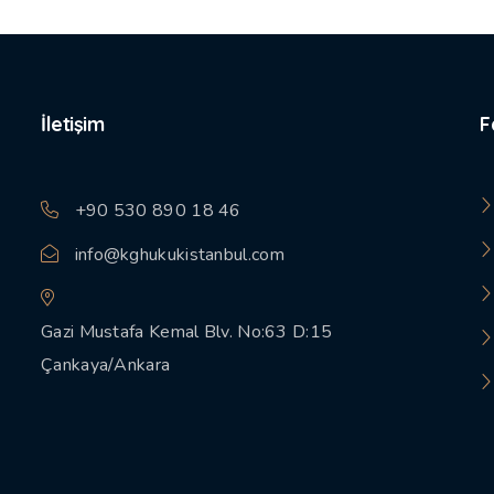
İletişim
F
+90 530 890 18 46
info@kghukukistanbul.com
Gazi Mustafa Kemal Blv. No:63 D:15
Çankaya/Ankara