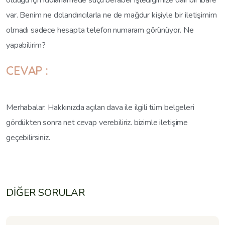
olduğu için iddianamede suçu beraber işlediğimize dair bir ibare
var. Benim ne dolandırıcılarla ne de mağdur kişiyle bir iletişimim
olmadı sadece hesapta telefon numaram görünüyor. Ne
yapabilirim?
CEVAP :
Merhabalar. Hakkınızda açılan dava ile ilgili tüm belgeleri
gördükten sonra net cevap verebiliriz. bizimle iletişime
geçebilirsiniz.
DİĞER SORULAR