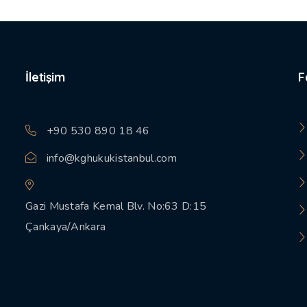
İletişim
F
+90 530 890 18 46
info@kghukukistanbul.com
Gazi Mustafa Kemal Blv. No:63 D:15
Çankaya/Ankara