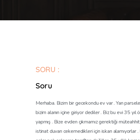
SORU :
Soru
Merhaba. Bizim bir gecekondu ev var . Yan parsele in
bizim alanın içine giriyor dediler . Biz bu evi 35 y
yapmış . Bize evden çıkmamız gerektiği müteahhit 
istinat duvarı cekemedikleri için iskan alamıyorlar 