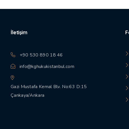
İletişim
F
+90 530 890 18 46
info@kghukukistanbul.com
Gazi Mustafa Kemal Blv. No:63 D:15
Çankaya/Ankara