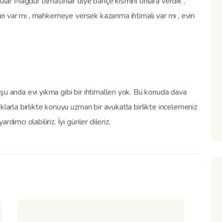
şular Mağdur olmasınlar diye bahçe kısmını onlara verdik ,
ları var mı , mahkemeye versek kazanma ihtimali var mı , evin
şu anda evi yıkma gibi bir ihtimalleri yok. Bu konuda dava
klarla birlikte konuyu uzman bir avukatla birlikte incelemeniz
ımcı olabiliriz. İyi günler dileriz.