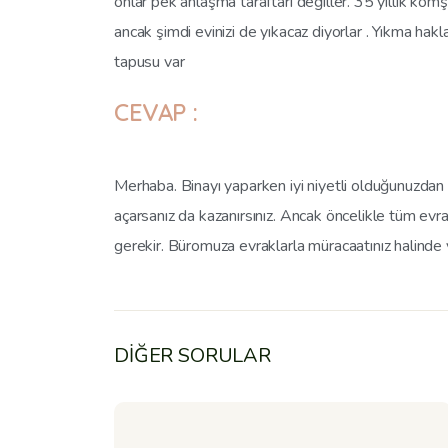
onlar pek anlaşma taraftarı değiller. 35 yıllık kom
ancak şimdi evinizi de yıkacaz diyorlar . Yıkma hak
tapusu var
CEVAP :
Merhaba. Binayı yaparken iyi niyetli olduğunuzdan 
açarsanız da kazanırsınız. Ancak öncelikle tüm evra
gerekir. Büromuza evraklarla müracaatınız halinde yard
DİĞER SORULAR