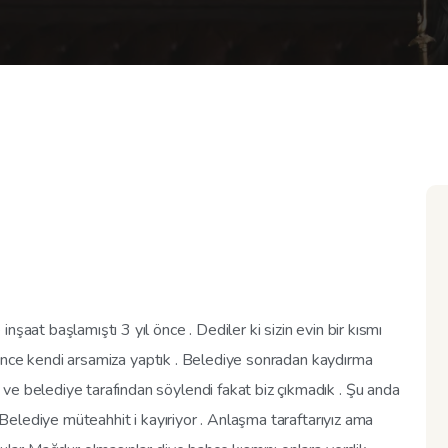
şaat başlamıştı 3 yıl önce . Dediler ki sizin evin bir kısmı
ıl önce kendi arsamiza yaptık . Belediye sonradan kaydırma
ve belediye tarafından söylendi fakat biz çıkmadık . Şu anda
. Belediye müteahhit i kayıriyor . Anlaşma taraftarıyız ama