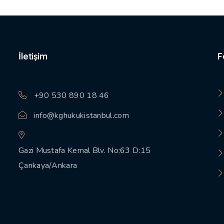
İletişim
F
+90 530 890 18 46
info@kghukukistanbul.com
Gazi Mustafa Kemal Blv. No:63 D:15
Çankaya/Ankara