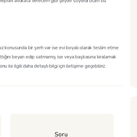
hepsini avukata verecem gibi şeyler söyledi bizim bu
nız konusunda bir şerh var ise evi boyalı olarak teslim etme
ttığını beyan edip satmamış ise veya başkasına kiralamak
 ile ilgili daha detaylı bilgi için iletişime geçebiliriz.
Soru 