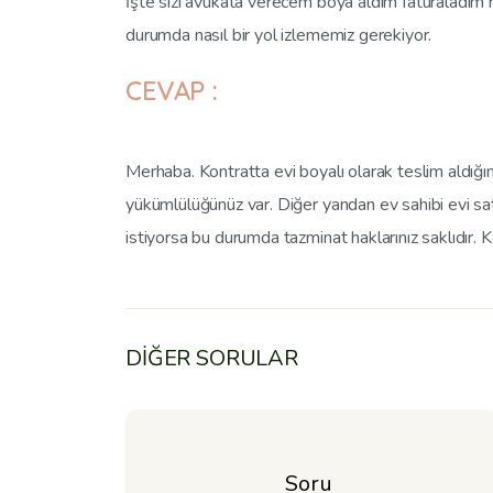
İşte sizi avukata verecem boya aldım faturaladim 
durumda nasıl bir yol izlememiz gerekiyor.
CEVAP :
Merhaba. Kontratta evi boyalı olarak teslim aldığı
yükümlülüğünüz var. Diğer yandan ev sahibi evi sa
istiyorsa bu durumda tazminat haklarınız saklıdır. Konu
DİĞER SORULAR
Soru 