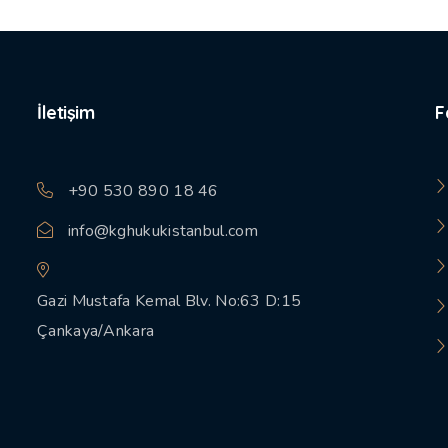
İletişim
F
+90 530 890 18 46
info@kghukukistanbul.com
Gazi Mustafa Kemal Blv. No:63 D:15
Çankaya/Ankara