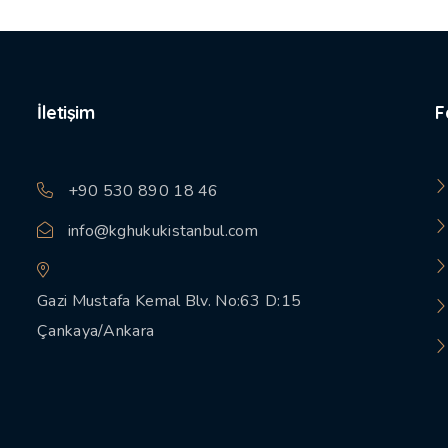
İletişim
F
+90 530 890 18 46
info@kghukukistanbul.com
Gazi Mustafa Kemal Blv. No:63 D:15
Çankaya/Ankara