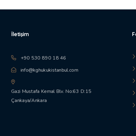
İletişim
F
+90 530 890 18 46
info@kghukukistanbul.com
Gazi Mustafa Kemal Blv. No:63 D:15
Çankaya/Ankara