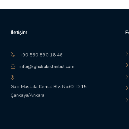
İletişim
F
+90 530 890 18 46
info@kghukukistanbul.com
Gazi Mustafa Kemal Blv. No:63 D:15
Çankaya/Ankara