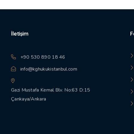
İletişim
F
+90 530 890 18 46
info@kghukukistanbul.com
Gazi Mustafa Kemal Blv. No:63 D:15
Çankaya/Ankara