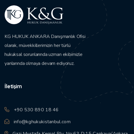
KG HUKUK ANKARA Danışmanlık Ofisi
olarak, müvekkillerimizin her türlü
hukuksal sorunlarında uzman ekibimizle
yanlarında olmaya devam ediyoruz.
İletişim
+90 530 890 18 46
info@kghukukistanbul.com
Gazi Mustafa Kemal Blv. No:63 D:15 Çankaya/Ankara