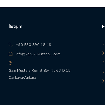
İletişim
F
+90 530 890 18 46
info@kghukukistanbul.com
Gazi Mustafa Kemal Blv. No:63 D:15
Çankaya/Ankara