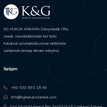
KG HUKUK ANKARA Danışmanlık Ofisi
olarak, müvekkillerimizin her türlü
hukuksal sorunlarında uzman ekibimizle
yanlarında olmaya devam ediyoruz.
İletişim
+90 530 890 18 46
info@kghukukistanbul.com
Gazi Mustafa Kemal Blv. No:63 D:15 Çankaya/Ankara