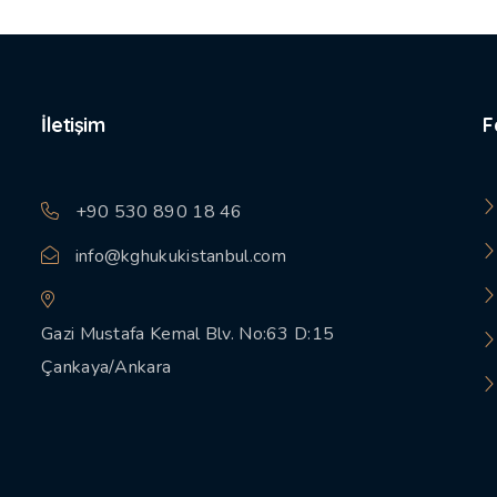
İletişim
F
+90 530 890 18 46
info@kghukukistanbul.com
Gazi Mustafa Kemal Blv. No:63 D:15
Çankaya/Ankara