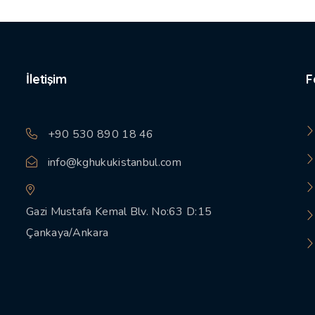
İletişim
F
+90 530 890 18 46
info@kghukukistanbul.com
Gazi Mustafa Kemal Blv. No:63 D:15
Çankaya/Ankara